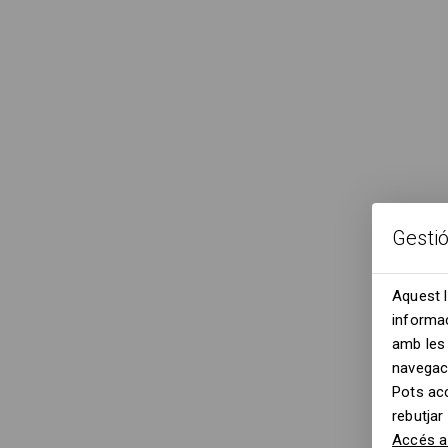
Gesti
Aquest l
informac
amb les 
navegac
Pots ac
rebutjar
Accés a 