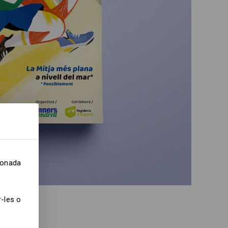
cionada
-les o