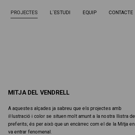
PROJECTES
L´ESTUDI
EQUIP
CONTACTE
MITJA DEL VENDRELL
A aquestes alçades ja sabreu que els projectes amb
il·lustració i color se situen molt amunt a la nostra llistra d
preferits; és per això que un encàrrec com el de la Mitja e
va entrar fenomenal.