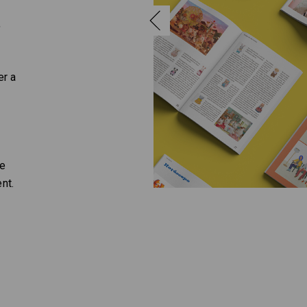
‹
,
er a
ue
nt.