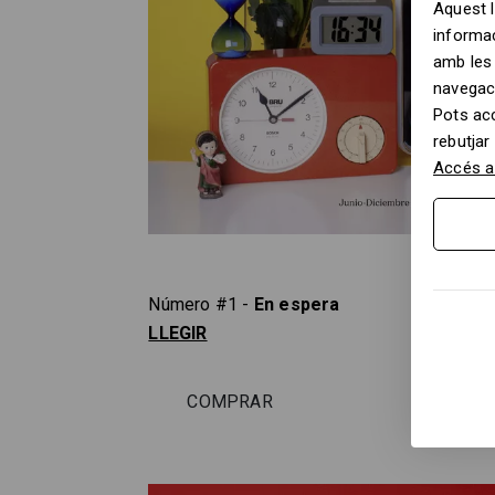
Aquest l
informac
amb les 
navegac
Pots ac
rebutjar
Accés a 
Número #1 -
En espera
LLEGIR
COMPRAR