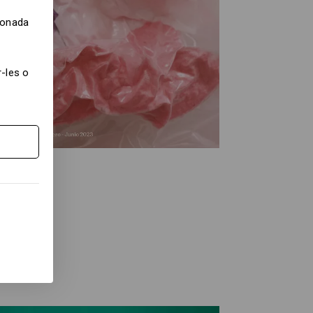
cionada
-les o
 vacío