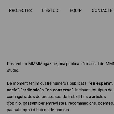
PROJECTES
L´ESTUDI
EQUIP
CONTACTE
Presentem MMMMagazine, una publicació bianual de M
studio.
De moment tenim quatre números publicats:
“en espera”
,
vacío"
,
"ardiendo"
y
"en conserva"
. Inclouen tot tipus de
continguts, des de processos de treball fins a articles
d’opinió, passant per entrevistes, recomanacions, poemes,
passatemps i dibuixos de somnis.