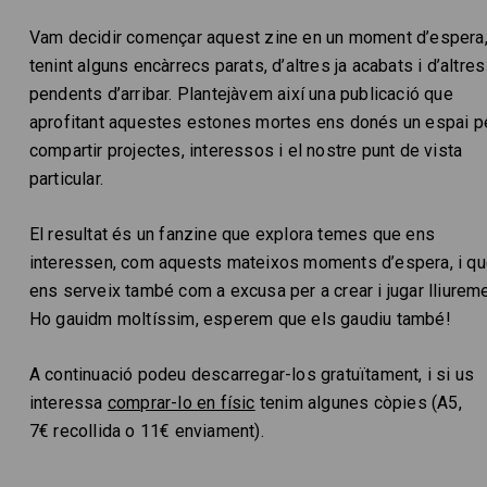
Vam decidir començar aquest zine en un moment d’espera
tenint alguns encàrrecs parats, d’altres ja acabats i d’altres
pendents d’arribar. Plantejàvem així una publicació que
aprofitant aquestes estones mortes ens donés un espai p
compartir projectes, interessos i el nostre punt de vista
particular.
El resultat és un fanzine que explora temes que ens
interessen, com aquests mateixos moments d’espera, i q
ens serveix també com a excusa per a crear i jugar lliureme
Ho gauidm moltíssim, esperem que els gaudiu també!
A continuació podeu descarregar-los gratuïtament, i si us
interessa
comprar-lo en físic
tenim algunes còpies (A5,
7€ recollida o 11€ enviament).