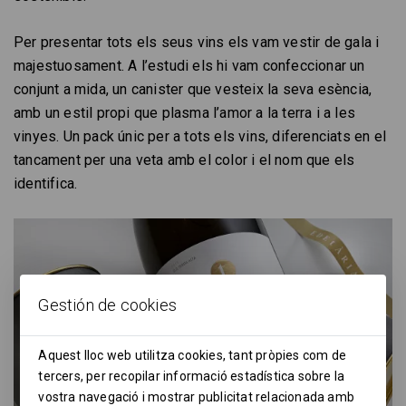
Per presentar tots els seus vins els vam vestir de gala i
majestuosament. A l’estudi els hi vam confeccionar un
conjunt a mida, un canister que vesteix la seva esència,
amb un estil propi que plasma l’amor a la terra i a les
vinyes. Un pack únic per a tots els vins, diferenciats en el
tancament per una veta amb el color i el nom que els
identifica.
Gestión de cookies
Aquest lloc web utilitza cookies, tant pròpies com de
tercers, per recopilar informació estadística sobre la
vostra navegació i mostrar publicitat relacionada amb