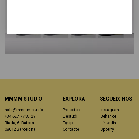
MMMM STUDIO
EXPLORA
SEGUEIX-NOS
hola@mmmm.studio
Projectes
Instagram
+34 627 77 83 29
L’estudi
Behance
Biada, 6. Baixos
Equip
Linkedin
08012 Barcelona
Contacte
Spotify