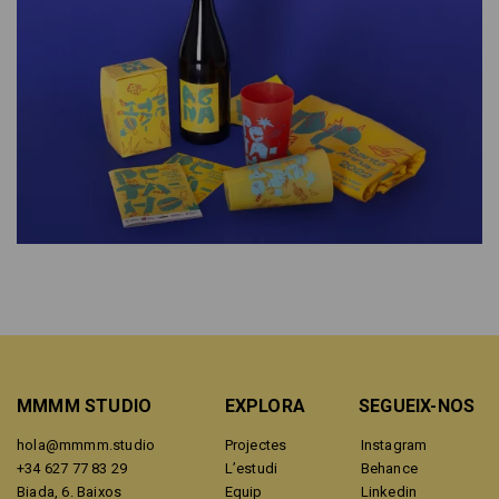
MMMM STUDIO
EXPLORA
SEGUEIX-NOS
hola@mmmm.studio
Projectes
Instagram
+34 627 77 83 29
L’estudi
Behance
Biada, 6. Baixos
Equip
Linkedin